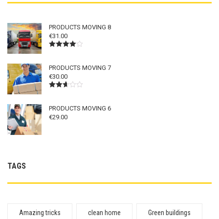
PRODUCTS MOVING 8
€
31.00
Bewertet
mit
4.00
von 5
PRODUCTS MOVING 7
€
30.00
Bewertet
mit
2.62
PRODUCTS MOVING 6
von 5
€
29.00
TAGS
Amazing tricks
clean home
Green buildings